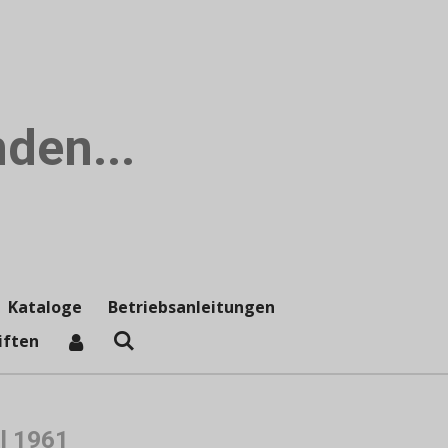
den...
Kataloge
Betriebsanleitungen
iften
l 1961