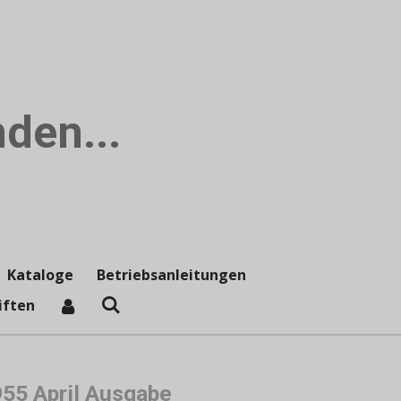
den...
Kataloge
Betriebsanleitungen
iften
955 April Ausgabe