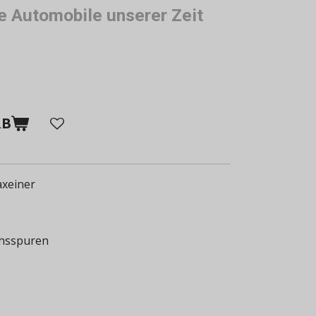
 Automobile unserer Zeit
RB
axeiner
chsspuren