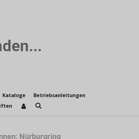
den...
Kataloge
Betriebsanleitungen
iften
nen: Nürburgring