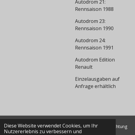
Autodrom 21:
Rennsaison 1988
Autodrom 23:
Rennsaison 1990
Autodrom 24:
Rennsaison 1991
Autodrom Edition
Renault
Einzelausgaben auf
Anfrage erhältlich
Diese Website verwendet Cookies, um Ihr
© 2022 - 2026 Classic Data GmbH & Co. KG Marktbeobachtung
Nutzererlebnis zu verbessern und
Shop