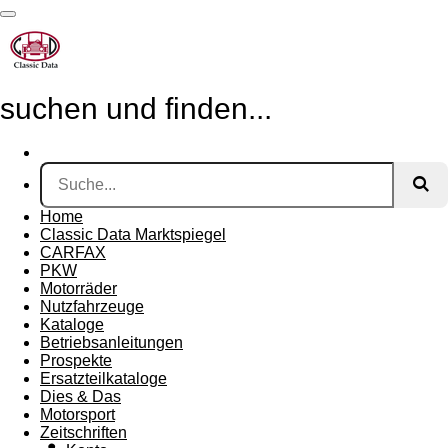
Zum
Hauptinhalt
springen
suchen und finden...
Home
Classic Data Marktspiegel
CARFAX
PKW
Motorräder
Nutzfahrzeuge
Kataloge
Betriebsanleitungen
Prospekte
Ersatzteilkataloge
Dies & Das
Motorsport
Zeitschriften