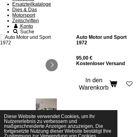
Ersatzteilkataloge
Dies & Das
Motorsport
Zeitschriften
Konto
Suche
Auto Motor und Sport
1972
95,00 €
Kostenloser Versand
In den
Warenkorb
Diese Website verwendet Cookies, um Ihr
Nutzererlebnis zu verbessern und
maßgeschneiderte Anzeigen anzuzeigen. Die
fortgesetzte Nutzung dieser Website bestätigt Ihre
Zustimmung zur Verwendung von Cookies.